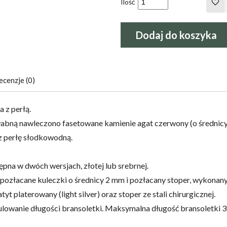
Ilość
Dodaj do koszyka
ecenzje (0)
 z perłą.
abną nawleczono fasetowane kamienie agat czerwony (o średnicy 
z perłę słodkowodną.
ępna w dwóch wersjach, złotej lub srebrnej.
 pozłacane kuleczki o średnicy 2 mm i pozłacany stoper, wykonany
yt platerowany (light silver) oraz stoper ze stali chirurgicznej.
ulowanie długości bransoletki. Maksymalna długość bransoletki 3