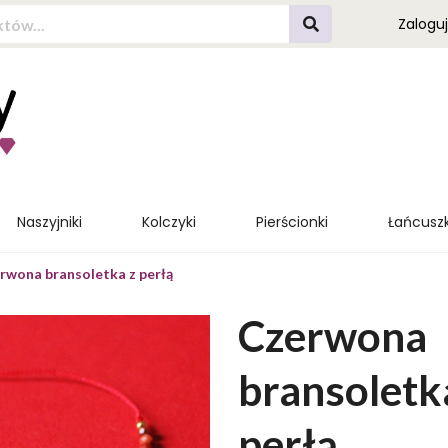
Zaloguj
Naszyjniki
Kolczyki
Pierścionki
Łańcuszk
rwona bransoletka z perłą
Czerwona
bransoletk
perłą