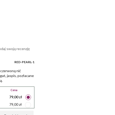
daj swoją recenzję
RED-PEARL-1
 czerwoną nić
at, jaspis, pozłacane
ą.
Cena
79,00 zł
79,00 zł