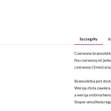
Szczegóły
R
Czerwona bransoletka
Na czerwoną nić jedw
czerwony (3 mm) ora
Bransoletka jest dost
Wersja złota zawiera
a wersja srebrna hemat
Stoper umożliwia reg