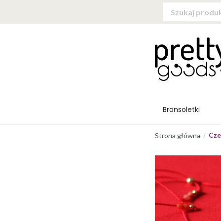
Bransoletki
Cze
Strona główna
/