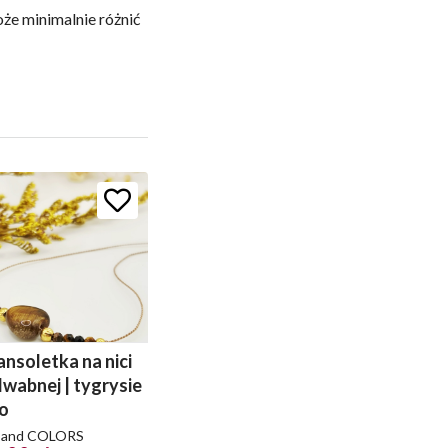
że minimalnie różnić
ansoletka na nici
dwabnej | tygrysie
o
 and COLORS