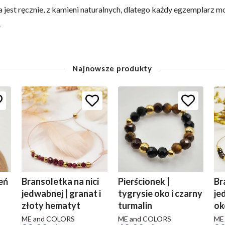
jest ręcznie, z kamieni naturalnych, dlatego każdy egzemplarz mo
.
Najnowsze produkty
eń
Bransoletka na nici
Pierścionek |
Br
jedwabnej | granat i
tygrysie oko i czarny
je
złoty hematyt
turmalin
ok
ME and COLORS
ME and COLORS
ME