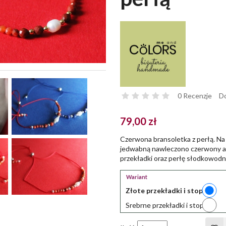
0 Recenzje
Do
79,00 zł
Czerwona bransoletka z perłą. Na
jedwabną nawleczono czerwony ag
przekładki oraz perłę słodkowodn
Wariant
Złote przekładki i stoper
Srebrne przekładki i stoper